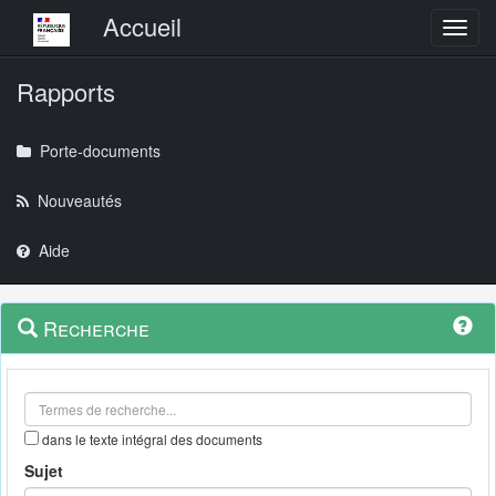
Menu principal
Accueil
Toggl
Rapports
Porte-documents
Nouveautés
Aide
Menu
Navigation
Recherche
contextuel
et
outils
annexes
dans le texte intégral des documents
Sujet