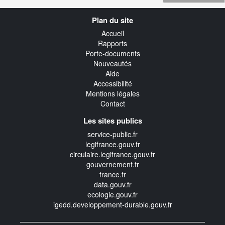
Navigation
Plan du site
transverse
Accueil
Rapports
Porte-documents
Nouveautés
Aide
Accessibilité
Mentions légales
Contact
Les sites publics
service-public.fr
legifrance.gouv.fr
circulaire.legifrance.gouv.fr
gouvernement.fr
france.fr
data.gouv.fr
ecologie.gouv.fr
igedd.developpement-durable.gouv.fr