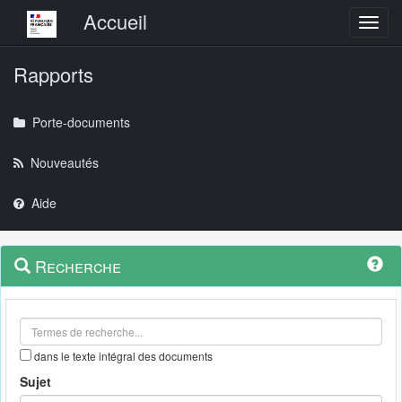
Menu principal
Accueil
Toggl
Rapports
Porte-documents
Nouveautés
Aide
Menu
Navigation
Recherche
contextuel
et
outils
annexes
dans le texte intégral des documents
Sujet