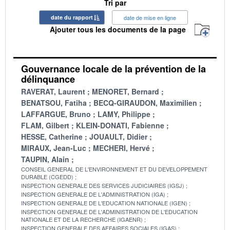
Tri par
date du rapport
date de mise en ligne
Ajouter tous les documents de la page
Gouvernance locale de la prévention de la
délinquance
RAVERAT, Laurent
MENORET, Bernard
BENATSOU, Fatiha
BECQ-GIRAUDON, Maximilien
LAFFARGUE, Bruno
LAMY, Philippe
FLAM, Gilbert
KLEIN-DONATI, Fabienne
HESSE, Catherine
JOUAULT, Didier
MIRAUX, Jean-Luc
MECHERI, Hervé
TAUPIN, Alain
CONSEIL GENERAL DE L'ENVIRONNEMENT ET DU DEVELOPPEMENT
DURABLE (CGEDD)
INSPECTION GENERALE DES SERVICES JUDICIAIRES (IGSJ)
INSPECTION GENERALE DE L'ADMINISTRATION (IGA)
INSPECTION GENERALE DE L'EDUCATION NATIONALE (IGEN)
INSPECTION GENERALE DE L'ADMINISTRATION DE L'EDUCATION
NATIONALE ET DE LA RECHERCHE (IGAENR)
INSPECTION GENERALE DES AFFAIRES SOCIALES (IGAS)