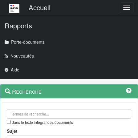
Menu principal
Accueil
Toggl
Rapports
Porte-documents
Nouveautés
Aide
Menu
Navigation
Recherche
contextuel
et
outils
annexes
dans le texte intégral des documents
Sujet