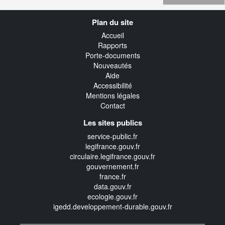
Navigation
Plan du site
transverse
Accueil
Rapports
Porte-documents
Nouveautés
Aide
Accessibilité
Mentions légales
Contact
Les sites publics
service-public.fr
legifrance.gouv.fr
circulaire.legifrance.gouv.fr
gouvernement.fr
france.fr
data.gouv.fr
ecologie.gouv.fr
igedd.developpement-durable.gouv.fr