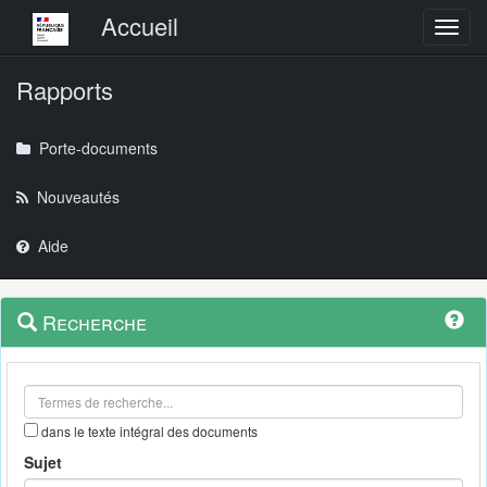
Menu principal
Accueil
Toggl
Rapports
Porte-documents
Nouveautés
Aide
Menu
Navigation
Recherche
contextuel
et
outils
annexes
dans le texte intégral des documents
Sujet