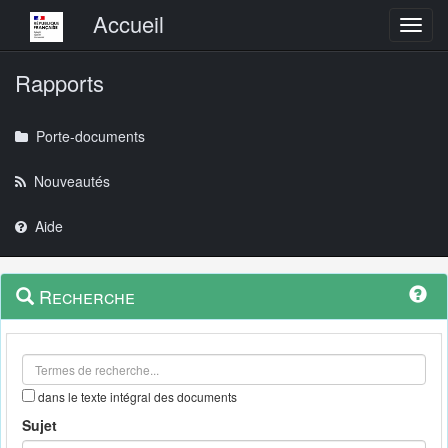
Menu principal
Accueil
Toggl
Rapports
Porte-documents
Nouveautés
Aide
Menu
Navigation
Recherche
contextuel
et
outils
annexes
dans le texte intégral des documents
Sujet