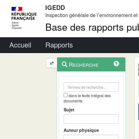
IGEDD
Inspection générale de l’environnement e
Base des rapports pub
Menu principal
Accueil
Rapports
Menu
Navigation
Recherche
contextuel
et
outils
annexes
dans le texte intégral des
documents
Sujet
Auteur physique