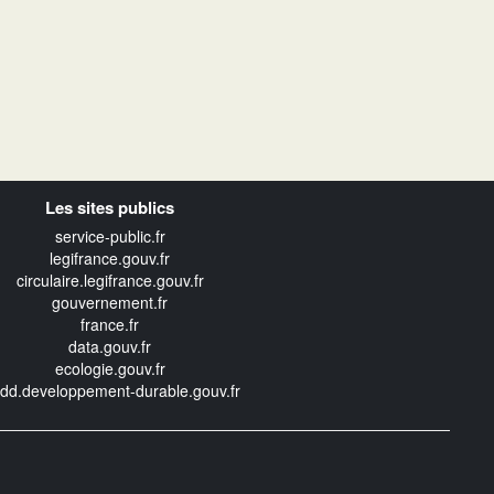
Les sites publics
service-public.fr
legifrance.gouv.fr
circulaire.legifrance.gouv.fr
gouvernement.fr
france.fr
data.gouv.fr
ecologie.gouv.fr
edd.developpement-durable.gouv.fr