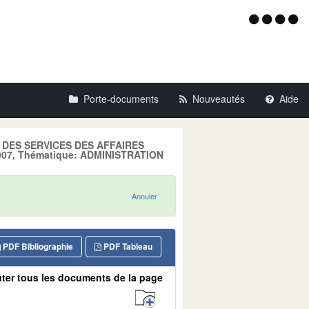
Menu
d'acce
Porte-documents
Nouveautés
Aide
LE DES SERVICES DES AFFAIRES
 2007, Thématique: ADMINISTRATION
Annuler
PDF Bibliographie
PDF Tableau
ter tous les documents de la page