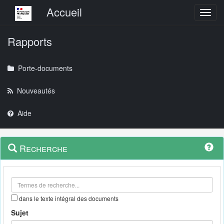
Menu principal
Accueil
Toggl
Rapports
Porte-documents
Nouveautés
Aide
Menu
Navigation
Recherche
contextuel
et
outils
annexes
dans le texte intégral des documents
Sujet