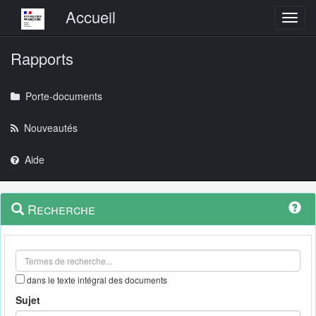
Menu principal
Accueil
Toggl
Rapports
Porte-documents
Nouveautés
Aide
Menu
Navigation
Recherche
contextuel
et
outils
annexes
dans le texte intégral des documents
Sujet