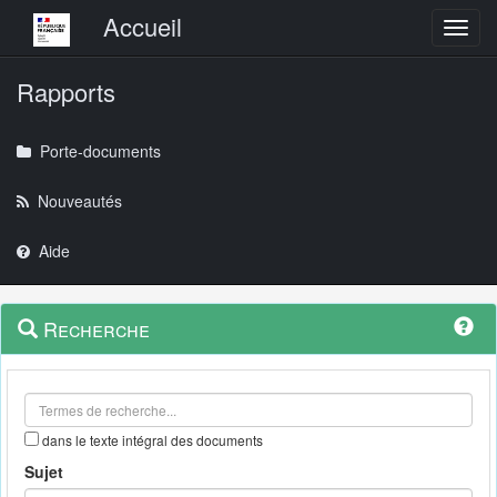
Menu principal
Accueil
Toggl
Rapports
Porte-documents
Nouveautés
Aide
Menu
Navigation
Recherche
contextuel
et
outils
annexes
dans le texte intégral des documents
Sujet