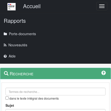
Menu principal
Accueil
Toggl
Rapports
Porte-documents
Nouveautés
Aide
Menu
Navigation
Recherche
contextuel
et
outils
annexes
dans le texte intégral des documents
Sujet