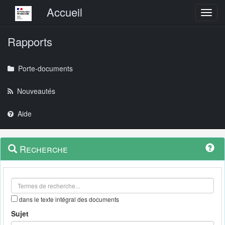
Menu principal
Accueil
Toggl
Rapports
Porte-documents
Nouveautés
Aide
Menu
Navigation
Recherche
contextuel
et
outils
annexes
dans le texte intégral des documents
Sujet