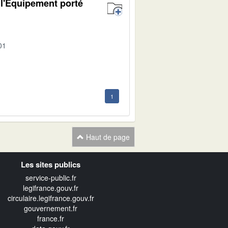
 l'Equipement porté
01
1
Haut de page
Les sites publics
service-public.fr
legifrance.gouv.fr
circulaire.legifrance.gouv.fr
gouvernement.fr
france.fr