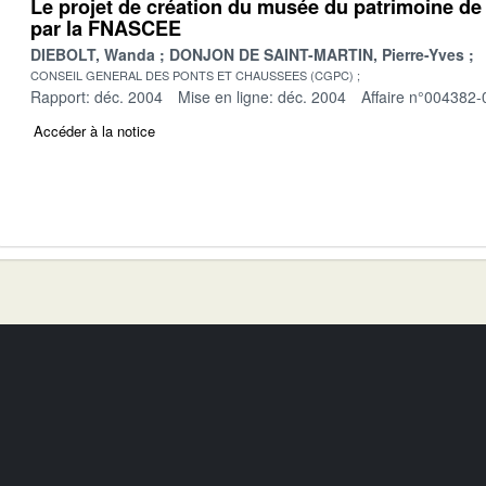
Le projet de création du musée du patrimoine de
par la FNASCEE
DIEBOLT, Wanda
DONJON DE SAINT-MARTIN, Pierre-Yves
CONSEIL GENERAL DES PONTS ET CHAUSSEES (CGPC)
Rapport: déc. 2004
Mise en ligne: déc. 2004
Affaire n°004382-
Accéder à la notice