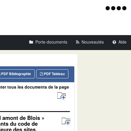
Menu
d'acce
Porte-documents
Nouveautés
Aide
PDF Bibliographie
PDF Tableau
ter tous les documents de la page
l amont de Blois »
vants du code de
eure des sites,