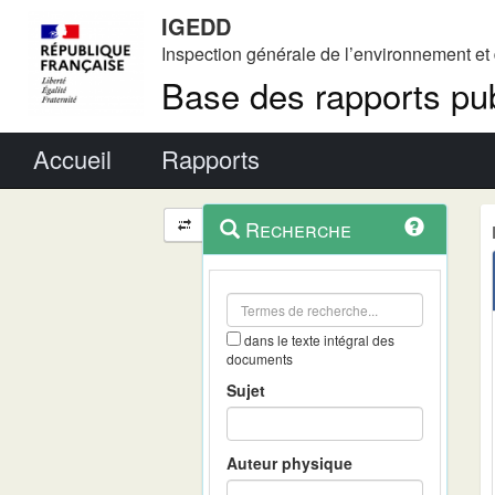
IGEDD
Inspection générale de l’environnement e
Base des rapports pub
Menu principal
Accueil
Rapports
Menu
Navigation
Recherche
contextuel
et
outils
annexes
dans le texte intégral des
documents
Sujet
Auteur physique