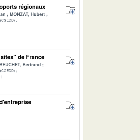
roports régionaux
ian
MONZAT, Hubert
 (CGEDD)
1
 sites" de France
REUCHET, Bertrand
 (CGEDD)
01
d'entreprise
1