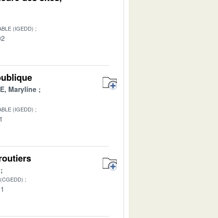
BLE (IGEDD)
02
publique
, Maryline
BLE (IGEDD)
1
routiers
 (CGEDD)
01