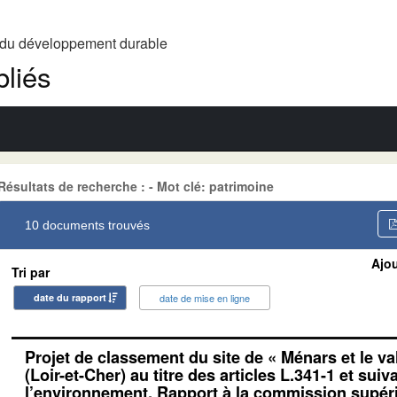
t du développement durable
liés
Résultats de recherche : - Mot clé: patrimoine
10 documents trouvés
Ajou
Tri par
date du rapport
date de mise en ligne
Projet de classement du site de « Ménars et le va
(Loir-et-Cher) au titre des articles L.341-1 et sui
l’environnement. Rapport à la commission supéri