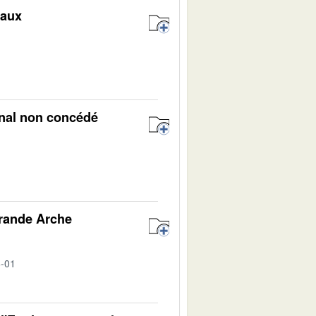
naux
1
ional non concédé
1
Grande Arche
8-01