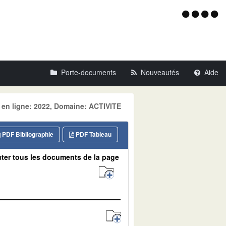
Menu
d'acce
Porte-documents
Nouveautés
Aide
e en ligne: 2022, Domaine: ACTIVITE
PDF Bibliographie
PDF Tableau
ter tous les documents de la page