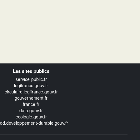
Les sites publics
service-public.fr
legifrance.gouv.fr
circulaire.legifrance.gouv.fr
gouvernement.fr
france.fr
data.gouv.fr
ecologie.gouv.fr
edd.developpement-durable.gouv.fr