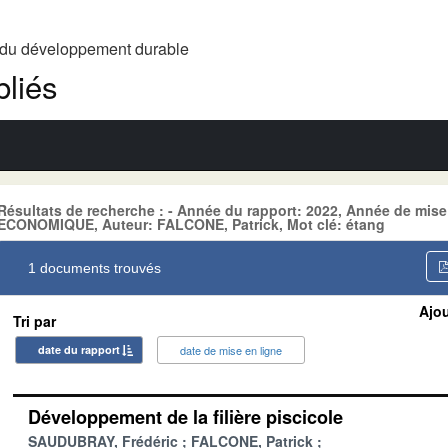
t du développement durable
liés
Résultats de recherche : - Année du rapport: 2022, Année de mis
ECONOMIQUE, Auteur: FALCONE, Patrick, Mot clé: étang
1 documents trouvés
Ajou
Tri par
date du rapport
date de mise en ligne
Développement de la filière piscicole
SAUDUBRAY, Frédéric
FALCONE, Patrick