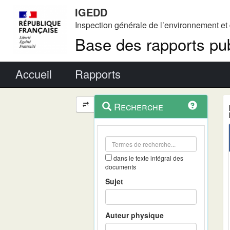
IGEDD
Inspection générale de l’environnement e
Base des rapports pub
Menu principal
Accueil
Rapports
Menu
Navigation
Recherche
contextuel
et
outils
annexes
dans le texte intégral des
documents
Sujet
Auteur physique