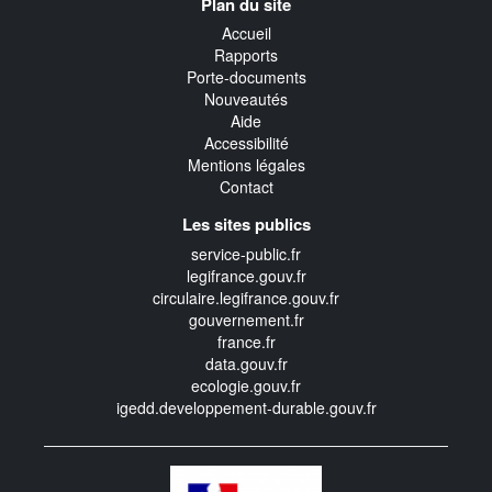
Plan du site
transverse
Accueil
Rapports
Porte-documents
Nouveautés
Aide
Accessibilité
Mentions légales
Contact
Les sites publics
service-public.fr
legifrance.gouv.fr
circulaire.legifrance.gouv.fr
gouvernement.fr
france.fr
data.gouv.fr
ecologie.gouv.fr
igedd.developpement-durable.gouv.fr