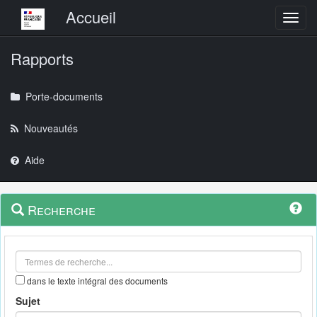
Menu principal
Accueil
Toggl
Rapports
Porte-documents
Nouveautés
Aide
Menu
Navigation
Recherche
contextuel
et
outils
annexes
dans le texte intégral des documents
Sujet