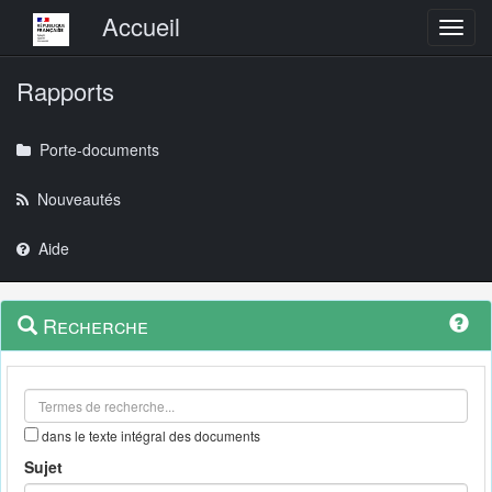
Menu principal
Accueil
Toggl
Rapports
Porte-documents
Nouveautés
Aide
Menu
Navigation
Recherche
contextuel
et
outils
annexes
dans le texte intégral des documents
Sujet