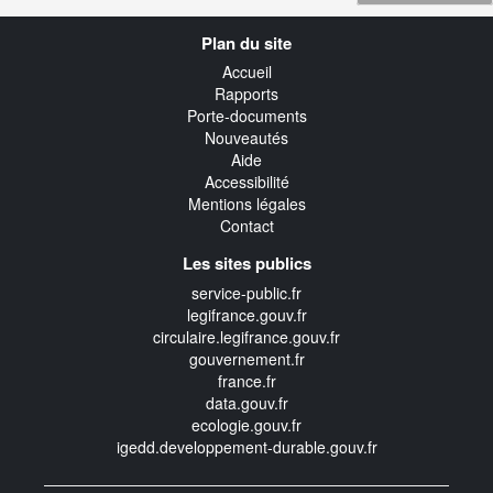
Navigation
Plan du site
transverse
Accueil
Rapports
Porte-documents
Nouveautés
Aide
Accessibilité
Mentions légales
Contact
Les sites publics
service-public.fr
legifrance.gouv.fr
circulaire.legifrance.gouv.fr
gouvernement.fr
france.fr
data.gouv.fr
ecologie.gouv.fr
igedd.developpement-durable.gouv.fr