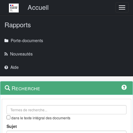
Menu principal
Accueil
Toggl
Rapports
Porte-documents
Nouveautés
Aide
Menu
Navigation
Recherche
contextuel
et
outils
annexes
dans le texte intégral des documents
Sujet