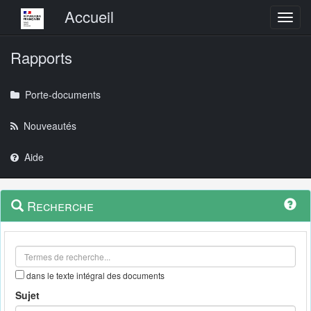
Menu principal
Accueil
Toggl
Rapports
Porte-documents
Nouveautés
Aide
Menu
Navigation
Recherche
contextuel
et
outils
annexes
dans le texte intégral des documents
Sujet