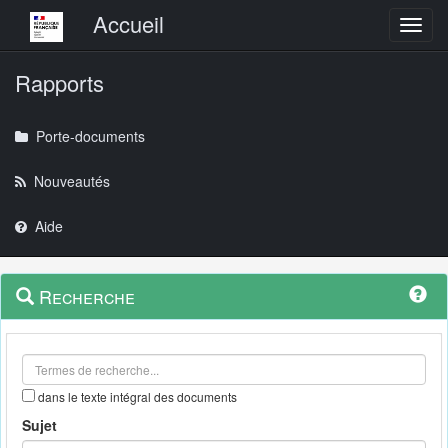
Menu principal
Accueil
Toggl
Rapports
Porte-documents
Nouveautés
Aide
Menu
Navigation
Recherche
contextuel
et
outils
annexes
dans le texte intégral des documents
Sujet