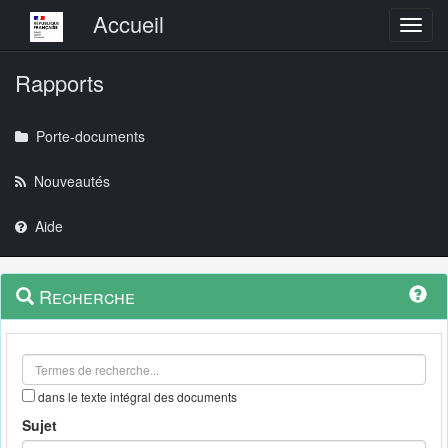
Menu principal
Accueil
Toggl
Rapports
Porte-documents
Nouveautés
Aide
Menu
Navigation
Recherche
contextuel
et
outils
annexes
dans le texte intégral des documents
Sujet