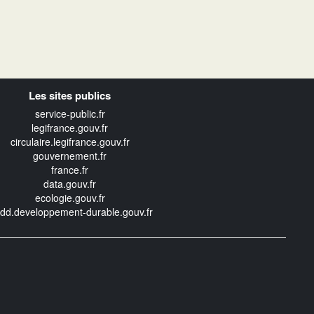
Les sites publics
service-public.fr
legifrance.gouv.fr
circulaire.legifrance.gouv.fr
gouvernement.fr
france.fr
data.gouv.fr
ecologie.gouv.fr
edd.developpement-durable.gouv.fr