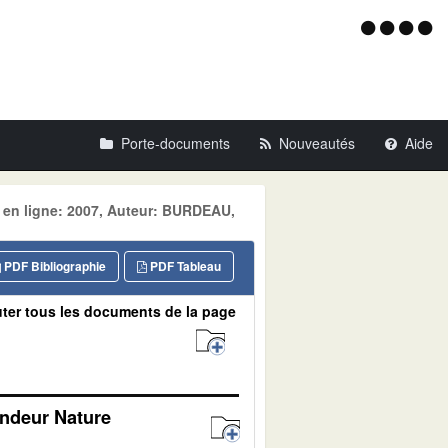
Menu
d'acce
Porte-documents
Nouveautés
Aide
e en ligne: 2007, Auteur: BURDEAU,
PDF Bibliographie
PDF Tableau
ter tous les documents de la page
andeur Nature