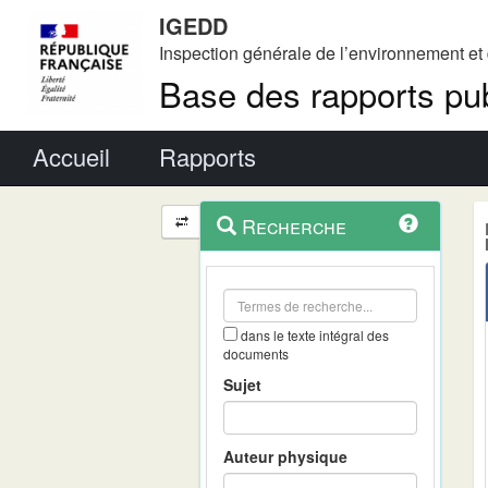
IGEDD
Inspection générale de l’environnement e
Base des rapports pub
Menu principal
Accueil
Rapports
Menu
Navigation
Recherche
contextuel
et
outils
annexes
dans le texte intégral des
documents
Sujet
Auteur physique