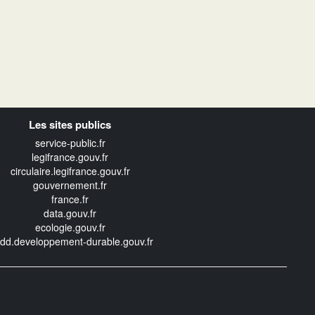
Les sites publics
service-public.fr
legifrance.gouv.fr
circulaire.legifrance.gouv.fr
gouvernement.fr
france.fr
data.gouv.fr
ecologie.gouv.fr
edd.developpement-durable.gouv.fr