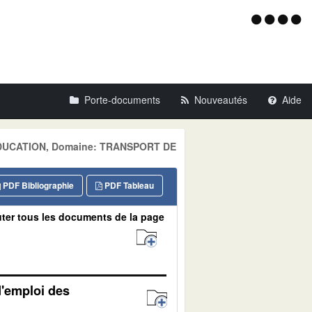
Menu
d'acce
Porte-documents
Nouveautés
Aide
- EDUCATION, Domaine: TRANSPORT DE
PDF Bibliographie
PDF Tableau
ter tous les documents de la page
d'emploi des