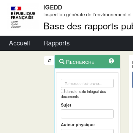
IGEDD
Inspection générale de l’environnement e
Base des rapports pub
Menu principal
Accueil
Rapports
Menu
Navigation
Recherche
contextuel
et
outils
annexes
dans le texte intégral des
documents
Sujet
Auteur physique