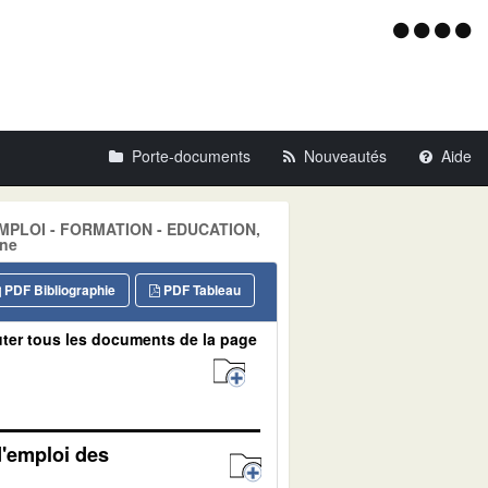
Menu
d'acce
Porte-documents
Nouveautés
Aide
: EMPLOI - FORMATION - EDUCATION,
ne
PDF Bibliographie
PDF Tableau
ter tous les documents de la page
d'emploi des