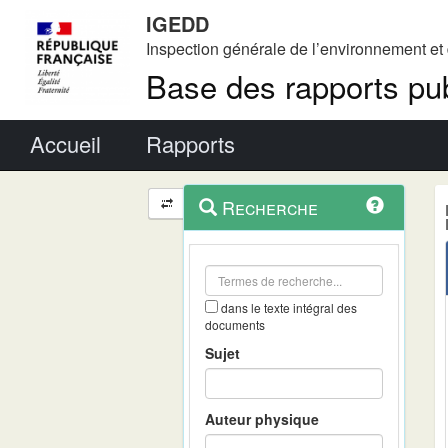
IGEDD
Inspection générale de l’environnement e
Base des rapports pub
Menu principal
Accueil
Rapports
Menu
Navigation
Recherche
contextuel
et
outils
annexes
dans le texte intégral des
documents
Sujet
Auteur physique