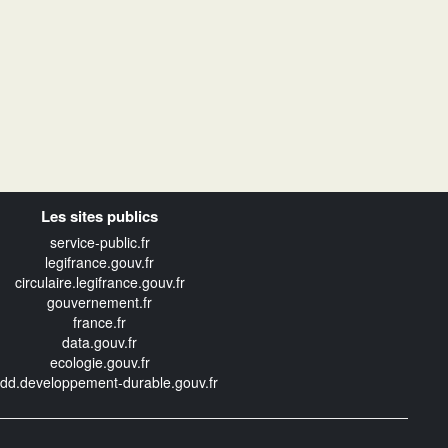
Les sites publics
service-public.fr
legifrance.gouv.fr
circulaire.legifrance.gouv.fr
gouvernement.fr
france.fr
data.gouv.fr
ecologie.gouv.fr
edd.developpement-durable.gouv.fr