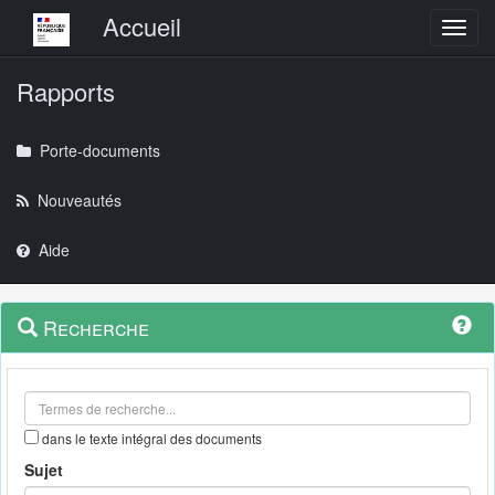
Menu principal
Accueil
Toggl
Rapports
Porte-documents
Nouveautés
Aide
Menu
Navigation
Recherche
contextuel
et
outils
annexes
dans le texte intégral des documents
Sujet