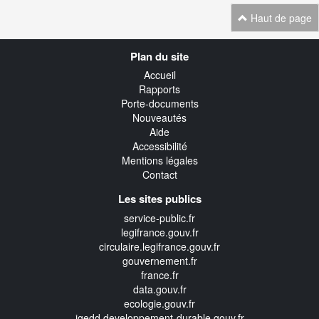
Haut de page
Navigation
Plan du site
transverse
Accueil
Rapports
Porte-documents
Nouveautés
Aide
Accessibilité
Mentions légales
Contact
Les sites publics
service-public.fr
legifrance.gouv.fr
circulaire.legifrance.gouv.fr
gouvernement.fr
france.fr
data.gouv.fr
ecologie.gouv.fr
igedd.developpement-durable.gouv.fr