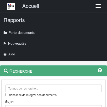
Menu principal
Accueil
Toggl
Rapports
Porte-documents
Nouveautés
Aide
Menu
Navigation
Recherche
contextuel
et
outils
annexes
dans le texte intégral des documents
Sujet