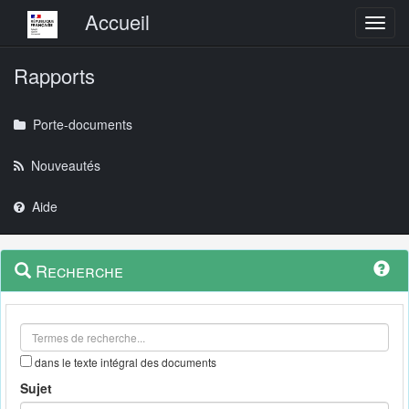
Menu principal
Accueil
Toggl
Rapports
Porte-documents
Nouveautés
Aide
Menu
Navigation
Recherche
contextuel
et
outils
annexes
dans le texte intégral des documents
Sujet