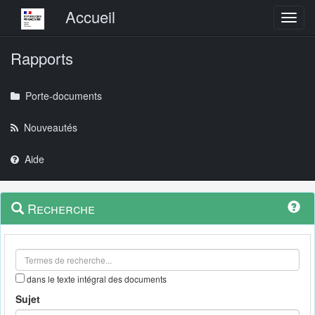
Menu principal
Accueil
Toggl
Rapports
Porte-documents
Nouveautés
Aide
Menu
Navigation
Recherche
contextuel
et
outils
annexes
dans le texte intégral des documents
Sujet