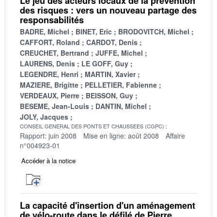
Le jeu des acteurs locaux de la prévention
des risques : vers un nouveau partage des
responsabilités
BADRE, Michel
BINET, Eric
BRODOVITCH, Michel
CAFFORT, Roland
CARDOT, Denis
CREUCHET, Bertrand
JUFFE, Michel
LAURENS, Denis
LE GOFF, Guy
LEGENDRE, Henri
MARTIN, Xavier
MAZIERE, Brigitte
PELLETIER, Fabienne
VERDEAUX, Pierre
BEISSON, Guy
BESEME, Jean-Louis
DANTIN, Michel
JOLY, Jacques
CONSEIL GENERAL DES PONTS ET CHAUSSEES (CGPC)
Rapport: juin 2008
Mise en ligne: août 2008
Affaire
n°004923-01
Accéder à la notice
La capacité d'insertion d'un aménagement
de vélo-route dans le défilé de Pierre