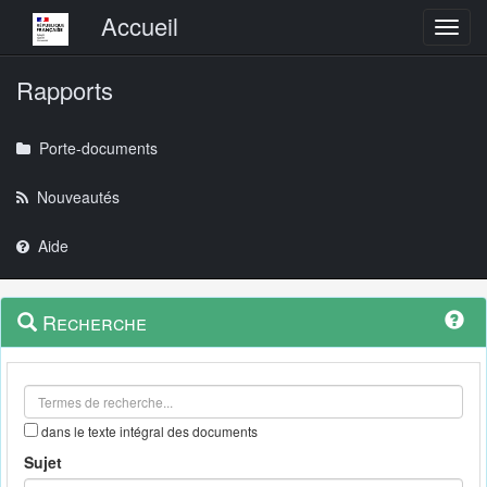
Menu principal
Accueil
Toggl
Rapports
Porte-documents
Nouveautés
Aide
Menu
Navigation
Recherche
contextuel
et
outils
annexes
dans le texte intégral des documents
Sujet