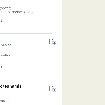
 (CGEDD)
S ETUDES ECONOMIQUES (IG-
02
ançoise
 (CGEDD)
01
ux tsunamis
 (CGEDD)