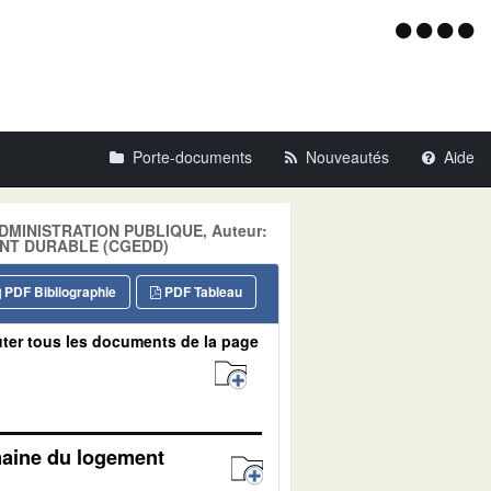
Menu
d'acce
Porte-documents
Nouveautés
Aide
: ADMINISTRATION PUBLIQUE, Auteur:
NT DURABLE (CGEDD)
PDF Bibliographie
PDF Tableau
ter tous les documents de la page
omaine du logement