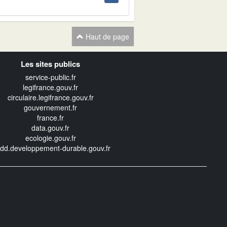
Haut de page
Les sites publics
service-public.fr
legifrance.gouv.fr
circulaire.legifrance.gouv.fr
gouvernement.fr
france.fr
data.gouv.fr
ecologie.gouv.fr
edd.developpement-durable.gouv.fr