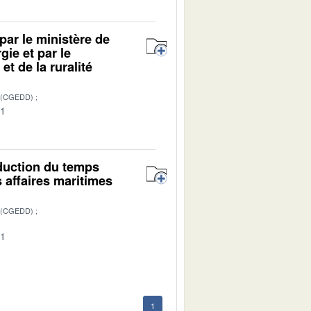
par le ministère de
gie et par le
et de la ruralité
 (CGEDD)
01
éduction du temps
s affaires maritimes
 (CGEDD)
01
1