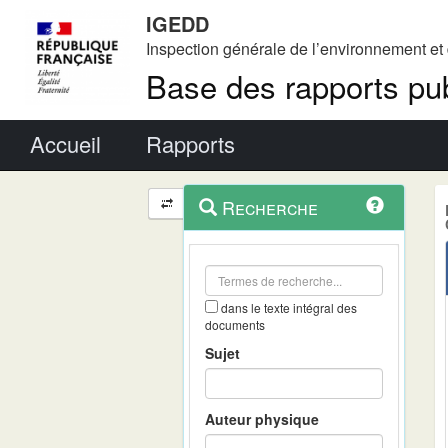
IGEDD
Inspection générale de l’environnement e
Base des rapports pub
Menu principal
Accueil
Rapports
Menu
Navigation
Recherche
contextuel
et
outils
annexes
dans le texte intégral des
documents
Sujet
Auteur physique