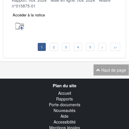
n°015875-01
Accéder à la notice
1
2
3
4
5
>
>>
Haut de page
Navigation
Plan du site
transverse
Accueil
Rapports
Porte-documents
Nouveautés
Aide
Accessibilité
Mentions légales