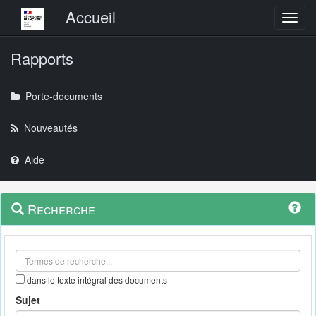
Menu principal
Accueil
Toggl
Rapports
Porte-documents
Nouveautés
Aide
Menu
Navigation
Recherche
contextuel
et
outils
annexes
dans le texte intégral des documents
Sujet