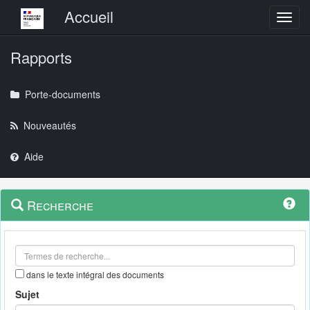
Menu principal
Accueil
Toggl
Rapports
Porte-documents
Nouveautés
Aide
Menu
Navigation
Recherche
contextuel
et
outils
annexes
dans le texte intégral des documents
Sujet