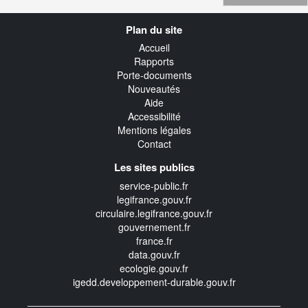
Navigation
Plan du site
transverse
Accueil
Rapports
Porte-documents
Nouveautés
Aide
Accessibilité
Mentions légales
Contact
Les sites publics
service-public.fr
legifrance.gouv.fr
circulaire.legifrance.gouv.fr
gouvernement.fr
france.fr
data.gouv.fr
ecologie.gouv.fr
igedd.developpement-durable.gouv.fr