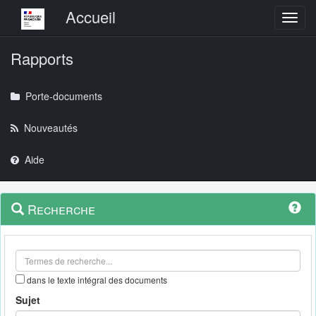
Menu principal
Accueil
Toggl
Rapports
Porte-documents
Nouveautés
Aide
Menu
Navigation
Recherche
contextuel
et
outils
annexes
dans le texte intégral des documents
Sujet