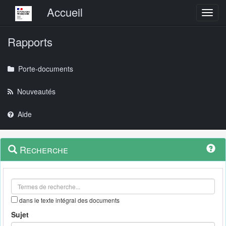
Menu principal
Accueil
Toggl
Rapports
Porte-documents
Nouveautés
Aide
Menu
Navigation
Recherche
contextuel
et
outils
annexes
dans le texte intégral des documents
Sujet