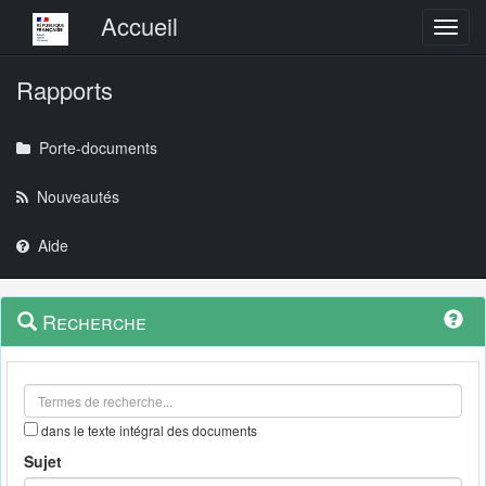
Menu principal
Accueil
Toggl
Rapports
Porte-documents
Nouveautés
Aide
Menu
Navigation
Recherche
contextuel
et
outils
annexes
dans le texte intégral des documents
Sujet