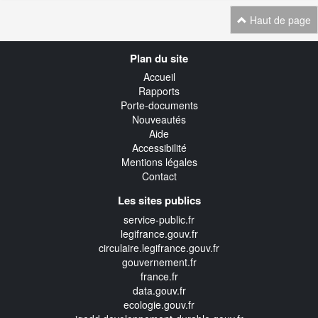
Haut de page
Navigation
Plan du site
transverse
Accueil
Rapports
Porte-documents
Nouveautés
Aide
Accessibilité
Mentions légales
Contact
Les sites publics
service-public.fr
legifrance.gouv.fr
circulaire.legifrance.gouv.fr
gouvernement.fr
france.fr
data.gouv.fr
ecologie.gouv.fr