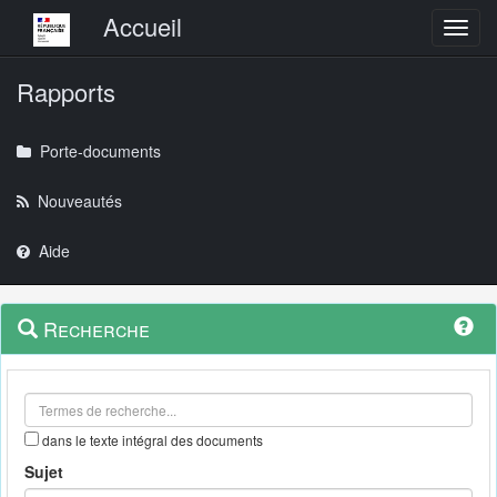
Menu principal
Accueil
Toggl
Rapports
Porte-documents
Nouveautés
Aide
Menu
Navigation
Recherche
contextuel
et
outils
annexes
dans le texte intégral des documents
Sujet