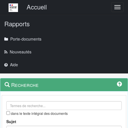
Menu principal
Accueil
Toggl
Rapports
Porte-documents
Nouveautés
Aide
Menu
Navigation
Recherche
contextuel
et
outils
annexes
dans le texte intégral des documents
Sujet