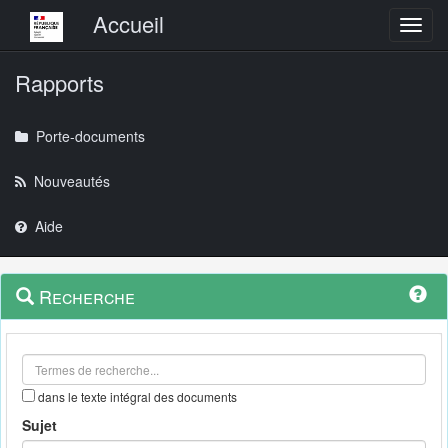
Menu principal
Accueil
Toggl
Rapports
Porte-documents
Nouveautés
Aide
Menu
Navigation
Recherche
contextuel
et
outils
annexes
dans le texte intégral des documents
Sujet