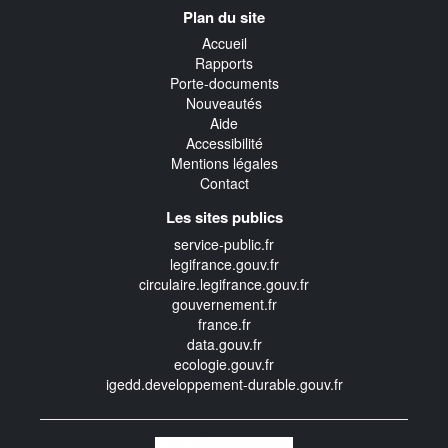
Navigation
Plan du site
transverse
Accueil
Rapports
Porte-documents
Nouveautés
Aide
Accessibilité
Mentions légales
Contact
Les sites publics
service-public.fr
legifrance.gouv.fr
circulaire.legifrance.gouv.fr
gouvernement.fr
france.fr
data.gouv.fr
ecologie.gouv.fr
igedd.developpement-durable.gouv.fr