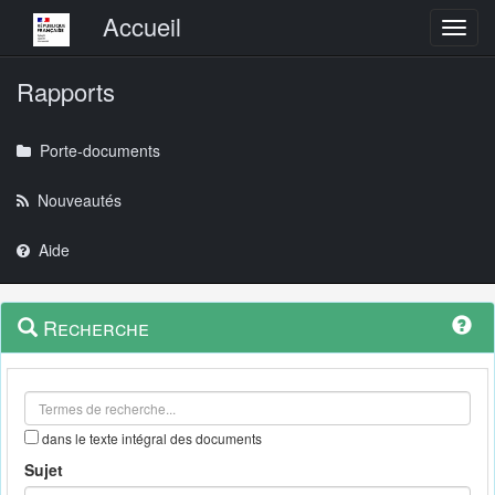
Menu principal
Accueil
Toggl
Rapports
Porte-documents
Nouveautés
Aide
Menu
Navigation
Recherche
contextuel
et
outils
annexes
dans le texte intégral des documents
Sujet