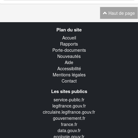
Haut de page
Navigation
Plan du site
transverse
Accueil
Rapports
Porte-documents
Nouveautés
Aide
Accessibilité
Mentions légales
Contact
Les sites publics
service-public.fr
legifrance.gouv.fr
circulaire.legifrance.gouv.fr
gouvernement.fr
france.fr
data.gouv.fr
ecologie.gouv.fr