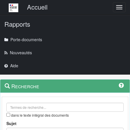
Menu principal
Accueil
Toggl
Rapports
Porte-documents
Nouveautés
Aide
Menu
Navigation
Recherche
contextuel
et
outils
annexes
dans le texte intégral des documents
Sujet