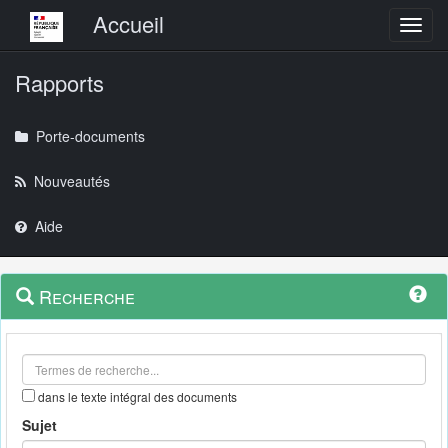
Menu principal
Accueil
Toggl
Rapports
Porte-documents
Nouveautés
Aide
Menu
Navigation
Recherche
contextuel
et
outils
annexes
dans le texte intégral des documents
Sujet