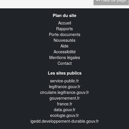
Navigation
Plan du site
transverse
Accueil
Rapports
Porte-documents
Nouveautés
Aide
Accessibilité
Mentions légales
Contact
Les sites publics
service-public.fr
legifrance.gouv.fr
circulaire.legifrance.gouv.fr
gouvernement.fr
france.fr
data.gouv.fr
ecologie.gouv.fr
igedd.developpement-durable.gouv.fr