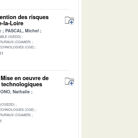
vention des risques
-la-Loire
c
PASCAL, Michel
BLE (IGEDD)
 RURAUX (CGAAER)
TECHNOLOGIES (CGE)
01
 Mise en oeuvre de
t technologiques
NO, Nathalie
 (CGEDD)
TECHNOLOGIES (CGE)
 RURAUX (CGAAER)
01