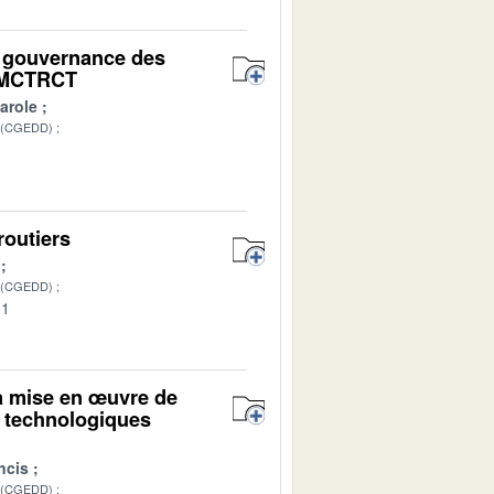
la gouvernance des
t MCTRCT
arole
 (CGEDD)
1
routiers
 (CGEDD)
01
la mise en œuvre de
t technologiques
ncis
 (CGEDD)