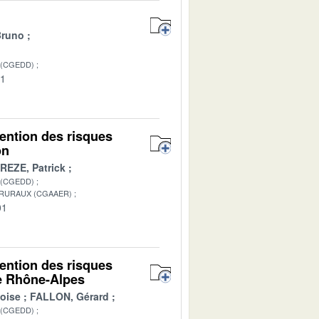
Bruno
 (CGEDD)
01
vention des risques
on
REZE, Patrick
 (CGEDD)
 RURAUX (CGAAER)
01
vention des risques
ne Rhône-Alpes
oise
FALLON, Gérard
 (CGEDD)