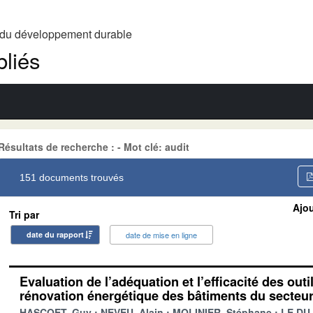
t du développement durable
liés
Résultats de recherche : - Mot clé: audit
151 documents trouvés
Ajou
Tri par
date du rapport
date de mise en ligne
Evaluation de l’adéquation et l’efficacité des outi
rénovation énergétique des bâtiments du secteur
HASCOET, Guy
NEVEU, Alain
MOLINIER, Stéphane
LE DU,