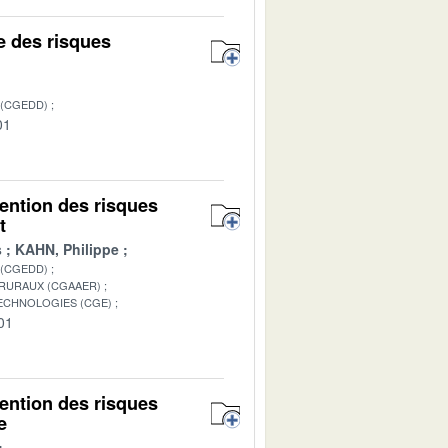
ue des risques
 (CGEDD)
01
vention des risques
t
s
KAHN, Philippe
 (CGEDD)
 RURAUX (CGAAER)
TECHNOLOGIES (CGE)
01
vention des risques
e