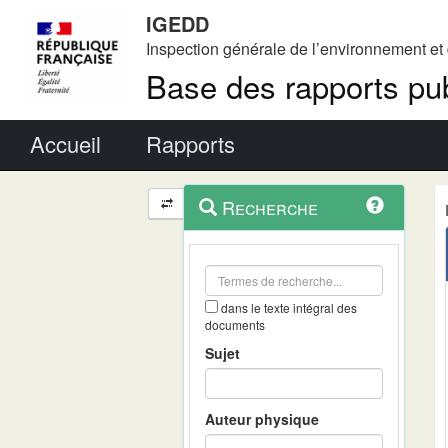
IGEDD
Inspection générale de l’environnement e
Base des rapports pub
Menu principal
Accueil
Rapports
Menu
Navigation
Recherche
contextuel
et
outils
annexes
dans le texte intégral des
documents
Sujet
Auteur physique