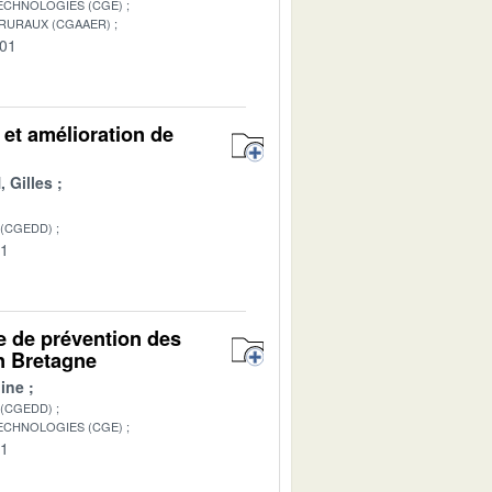
TECHNOLOGIES (CGE)
 RURAUX (CGAAER)
-01
 et amélioration de
 Gilles
 (CGEDD)
01
ue de prévention des
on Bretagne
ine
 (CGEDD)
TECHNOLOGIES (CGE)
01