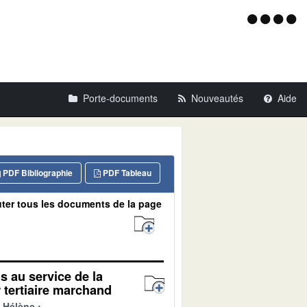
Menu
d'acce
Porte-documents
Nouveautés
Aide
PDF Bibliographie
PDF Tableau
ter tous les documents de la page
ls au service de la
 tertiaire marchand
 Hélène