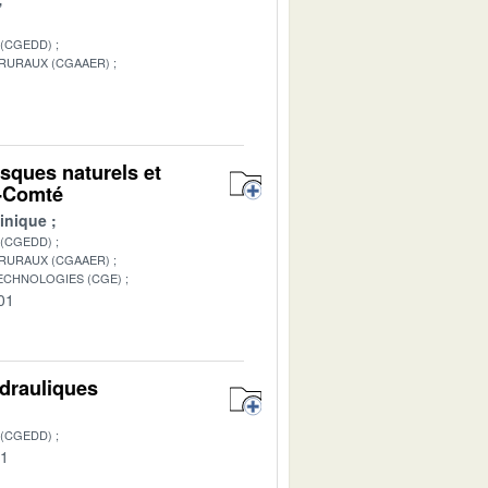
 (CGEDD)
 RURAUX (CGAAER)
1
isques naturels et
e-Comté
inique
 (CGEDD)
 RURAUX (CGAAER)
TECHNOLOGIES (CGE)
01
ydrauliques
 (CGEDD)
01