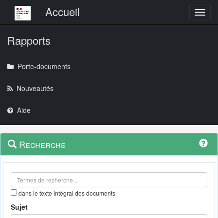
Menu principal
Accueil
Toggl
Rapports
Porte-documents
Nouveautés
Aide
Menu
Navigation
Recherche
contextuel
et
outils
annexes
dans le texte intégral des documents
Sujet