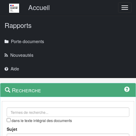
Menu principal
Accueil
Toggl
Rapports
Porte-documents
Nouveautés
Aide
Menu
Navigation
Recherche
contextuel
et
outils
annexes
dans le texte intégral des documents
Sujet