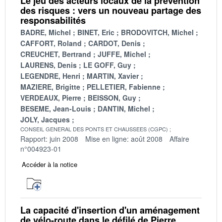
Le jeu des acteurs locaux de la prévention
des risques : vers un nouveau partage des
responsabilités
BADRE, Michel
BINET, Eric
BRODOVITCH, Michel
CAFFORT, Roland
CARDOT, Denis
CREUCHET, Bertrand
JUFFE, Michel
LAURENS, Denis
LE GOFF, Guy
LEGENDRE, Henri
MARTIN, Xavier
MAZIERE, Brigitte
PELLETIER, Fabienne
VERDEAUX, Pierre
BEISSON, Guy
BESEME, Jean-Louis
DANTIN, Michel
JOLY, Jacques
CONSEIL GENERAL DES PONTS ET CHAUSSEES (CGPC)
Rapport: juin 2008
Mise en ligne: août 2008
Affaire
n°004923-01
Accéder à la notice
La capacité d'insertion d'un aménagement
de vélo-route dans le défilé de Pierre