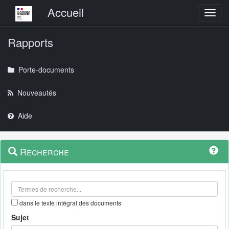
Menu principal
Accueil
Toggl
Rapports
Porte-documents
Nouveautés
Aide
Menu
Navigation
Recherche
contextuel
et
outils
annexes
dans le texte intégral des documents
Sujet