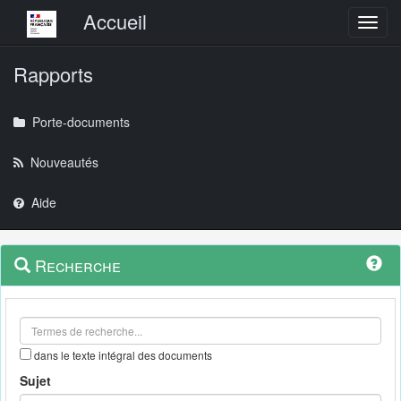
Menu principal
Accueil
Toggl
Rapports
Porte-documents
Nouveautés
Aide
Menu
Navigation
Recherche
contextuel
et
outils
annexes
dans le texte intégral des documents
Sujet