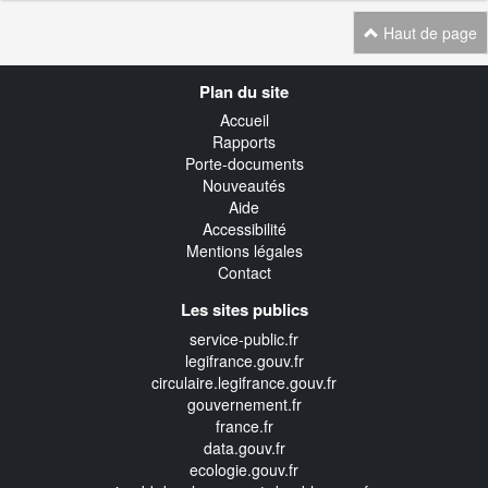
Haut de page
Navigation
Plan du site
transverse
Accueil
Rapports
Porte-documents
Nouveautés
Aide
Accessibilité
Mentions légales
Contact
Les sites publics
service-public.fr
legifrance.gouv.fr
circulaire.legifrance.gouv.fr
gouvernement.fr
france.fr
data.gouv.fr
ecologie.gouv.fr