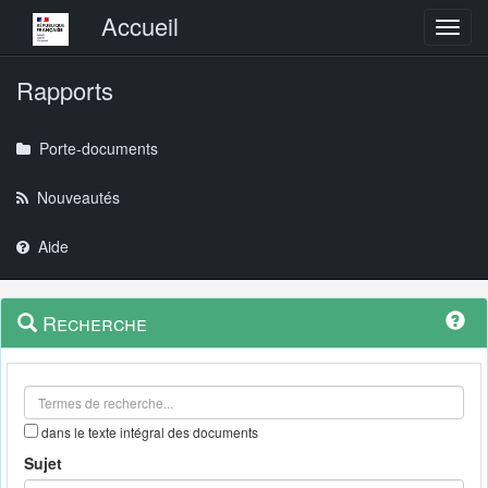
Menu principal
Accueil
Toggl
Rapports
Porte-documents
Nouveautés
Aide
Menu
Navigation
Recherche
contextuel
et
outils
annexes
dans le texte intégral des documents
Sujet