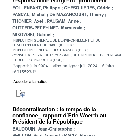
responsabilité élargie du producteur
FOLLENFANT, Philippe
GHESQUIERES, Cédric
PASCAL, Michel
DE MAZANCOURT, Thierry
THONIER, Axel
PAUGAM, Anne
OUTTERS-PEREHINEC, Maroussia
MIKOWSKI, Gabriel
INSPECTION GENERALE DE L'ENVIRONNEMENT ET DU
DEVELOPPEMENT DURABLE (IGEDD)
INSPECTION GENERALE DES FINANCES (IGF)
CONSEIL GENERAL DE L'ECONOMIE, DE L'INDUSTRIE, DE L'ENERGIE
ET DES TECHNOLOGIES (CGE)
Rapport: juin 2024
Mise en ligne: juil. 2024
Affaire
n°015523-P
Accéder à la notice
Décentralisation : le temps de la
confiance_ rapport d’Eric Woerth au
Président de la République
BAUDOUIN, Jean-Christophe
VEILLON, Paul-Armand
BACIK, Simon