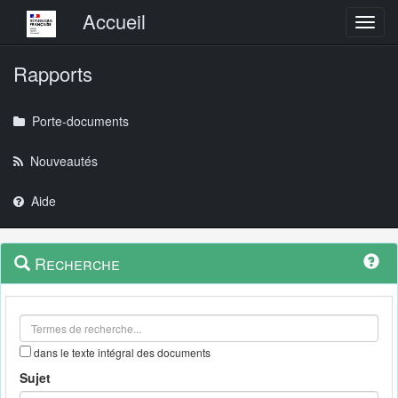
Menu principal
Accueil
Toggl
Rapports
Porte-documents
Nouveautés
Aide
Menu
Navigation
Recherche
contextuel
et
outils
annexes
dans le texte intégral des documents
Sujet