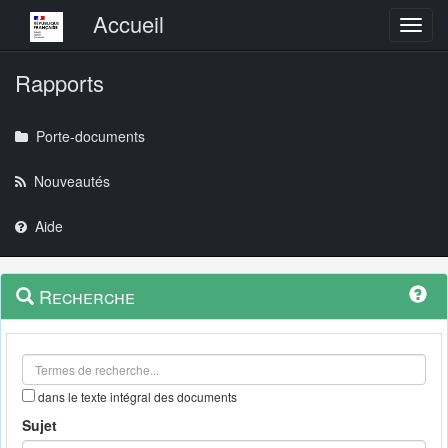
Menu principal
Accueil
Toggl
Rapports
Porte-documents
Nouveautés
Aide
Menu
Navigation
Recherche
contextuel
et
outils
annexes
dans le texte intégral des documents
Sujet