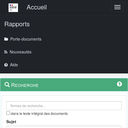
Menu principal
Accueil
Toggl
Rapports
Porte-documents
Nouveautés
Aide
Menu
Navigation
Recherche
contextuel
et
outils
annexes
dans le texte intégral des documents
Sujet