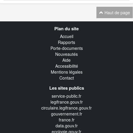
Haut de page
Navigation
Plan du site
transverse
Accueil
Rapports
Porte-documents
Nouveautés
Aide
Accessibilité
Mentions légales
Contact
Les sites publics
service-public.fr
legifrance.gouv.fr
circulaire.legifrance.gouv.fr
gouvernement.fr
france.fr
data.gouv.fr
ecologie.gouv.fr