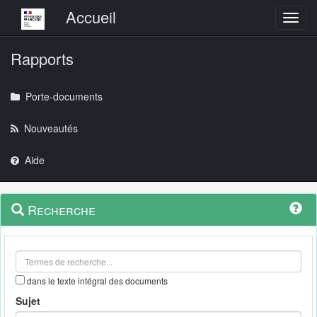
Menu principal
Accueil
Toggl
Rapports
Porte-documents
Nouveautés
Aide
Menu
Navigation
Recherche
contextuel
et
outils
annexes
dans le texte intégral des documents
Sujet